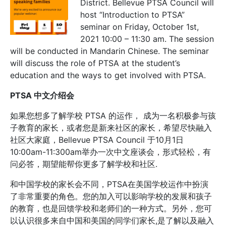
District. Bellevue PTSA Council will
host “Introduction to PTSA”
seminar on Friday, October 1st,
2021 10:00 – 11:30 am. The session
will be conducted in Mandarin Chinese. The seminar
will discuss the role of PTSA at the student’s
education and the ways to get involved with PTSA.
PTSA
中文介
绍
会
如果您想多
了解学校 PTSA 的运作，
成为一名积极参与孩
子
教育的家长
，或者您是新来社区的家长，希望
尽快融入
社区大家庭，
Belle
vue PTSA Council 于10月1日
10:00am-11:
300a
m举办一次中文座谈会，形式轻松
，有
问必答，
期望能帮你更多了解
学校和社区.
和中国学校的家长会
不同，PTSA在美国学校运作中
扮演
了非常重
要的角色。您的加入
可以影响学校的发展和孩子
的教育
，
也是回馈学校和老师们的一种方
式。另外，
您可
以认识很多来自中
国和美国的同学们家长,是了解以
及融入