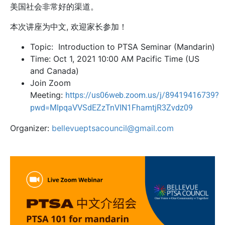
美国
社会非常好的渠道。
本
次讲座为中文, 欢迎家长参加！
Topic: Introduction to PTSA Seminar (Mandarin)
Time: Oct 1, 2021 10:00 AM Pacific Time (US
and Canada)
Join Zoom
Meeting:
https://us06web.zoom.us/j/89419416739?
pwd=MlpqaVVSdEZzTnVIN1FhamtjR3Zvdz09
Organizer:
bellevueptsacouncil@gmail.com